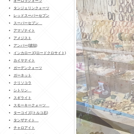
オーロラクォーツ
タンジェリンクォーツ
レッドスーパーセブン
スーパーセブン
アマゾナイト
アメジスト
アンバー(琥珀)
インカローズ(ロードクロサイト)
カイヤナイト
ガーデンクォーツ
ガーネット
クリソコラ
シトリン
スギライト
スモーキークォーツ
ターコイズ(トルコ石)
タンザナイト
チャロアイト