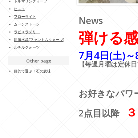
トルマリンクォーツ
ヒスイ
フローライト
News
ムーンストーン
弾ける
ラピスラズリ
龍脈水晶(ファントムクォーツ)
ルチルクォーツ
7月4日(土)～
Other page
【毎週月曜は定休日
目的で選ぶ！石の意味
お好きなパワ
３
2点目以降