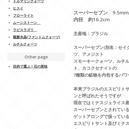
トルマリンクォーツ
ヒスイ
スーパーセブン 9.5m
フローライト
内径 約16.2cm
ムーンストーン
ラピスラズリ
主産地：ブラジル
龍脈水晶(ファントムクォーツ)
ルチルクォーツ
スーパーセブン(別名：セイ
ツ、アメジスト
Other page
スモーキークォーツ、ルチ
目的で選ぶ！石の意味
ト、カコクセナイトの
7種類の鉱物を内包するパワ
本来ブラジルのエスピリト
ンと呼ばれたそうですが
現在ではミナスジェライス
スーパーセブンとされてい
ゲットアロングで扱ってい
エスピリトサント及びミナ