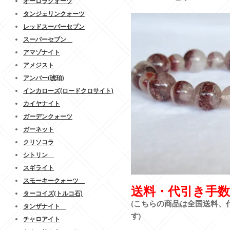
オーロラクォーツ
タンジェリンクォーツ
レッドスーパーセブン
スーパーセブン
アマゾナイト
アメジスト
アンバー(琥珀)
インカローズ(ロードクロサイト)
カイヤナイト
ガーデンクォーツ
ガーネット
クリソコラ
シトリン
スギライト
スモーキークォーツ
送料・代引き手数
ターコイズ(トルコ石)
(こちらの商品は全国送料、
タンザナイト
す)
チャロアイト