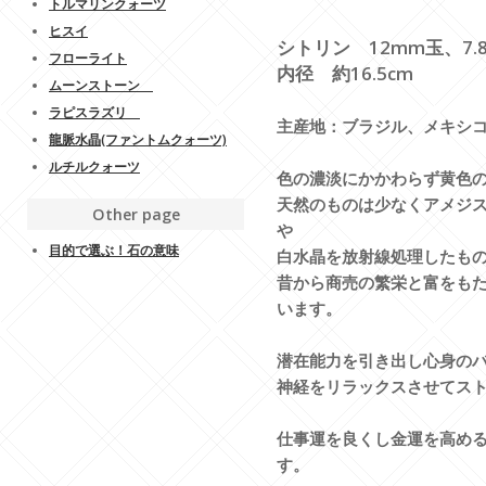
トルマリンクォーツ
ヒスイ
シトリン 12mm玉、7.
フローライト
内径 約16.5cm
ムーンストーン
ラピスラズリ
主産地：ブラジル、メキシ
龍脈水晶(ファントムクォーツ)
ルチルクォーツ
色の濃淡にかかわらず黄色
天然のものは少なくアメジ
Other page
や
目的で選ぶ！石の意味
白水晶を放射線処理したも
昔から商売の繁栄と富をも
います。
潜在能力を引き出し心身の
神経をリラックスさせてス
仕事運を良くし金運を高め
す。