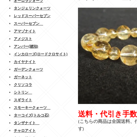
オーロラクォーツ
タンジェリンクォーツ
レッドスーパーセブン
スーパーセブン
アマゾナイト
アメジスト
アンバー(琥珀)
インカローズ(ロードクロサイト)
カイヤナイト
ガーデンクォーツ
ガーネット
クリソコラ
シトリン
スギライト
スモーキークォーツ
送料・代引き手数
ターコイズ(トルコ石)
(こちらの商品は全国送料、
タンザナイト
す)
チャロアイト