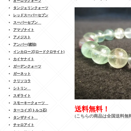
オーロラクォーツ
タンジェリンクォーツ
レッドスーパーセブン
スーパーセブン
アマゾナイト
アメジスト
アンバー(琥珀)
インカローズ(ロードクロサイト)
カイヤナイト
ガーデンクォーツ
ガーネット
クリソコラ
シトリン
スギライト
スモーキークォーツ
送料無料！
ターコイズ(トルコ石)
(こちらの商品は全国送料無
タンザナイト
チャロアイト