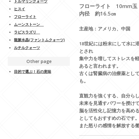
トルマリンクォーツ
フローライト 10mm玉
ヒスイ
内径 約16.5㎝
フローライト
ムーンストーン
主産地：アメリカ、中国
ラピスラズリ
龍脈水晶(ファントムクォーツ)
18世紀には粉末にして水に
ルチルクォーツ
とされ
集中力を増してストレスを
Other page
あると言われます。
目的で選ぶ！石の意味
古くは腎臓病の治療薬とし
も。
直観力を強くする、自分ら
未来を見通すパワーを授け
脳を活性化し記憶力を高め
としてもおすすめの石です
また怒りの感情を解放する