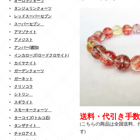
オーロラクォーツ
タンジェリンクォーツ
レッドスーパーセブン
スーパーセブン
アマゾナイト
アメジスト
アンバー(琥珀)
インカローズ(ロードクロサイト)
カイヤナイト
ガーデンクォーツ
ガーネット
クリソコラ
シトリン
スギライト
スモーキークォーツ
送料・代引き手数
ターコイズ(トルコ石)
(こちらの商品は全国送料、
タンザナイト
す)
チャロアイト