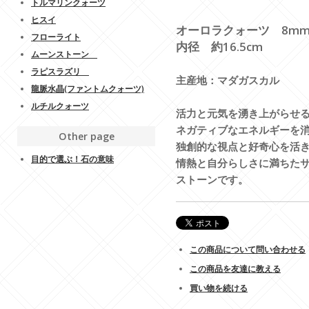
トルマリンクォーツ
ヒスイ
オーロラクォーツ 8m
フローライト
内径 約16.5cm
ムーンストーン
ラピスラズリ
主産地：マダガスカル
龍脈水晶(ファントムクォーツ)
ルチルクォーツ
活力と元気を湧き上がらせ
ネガティブなエネルギーを
Other page
独創的な視点と好奇心を活
目的で選ぶ！石の意味
情熱と自分らしさに満ちた
ストーンです。
この商品について問い合わせる
この商品を友達に教える
買い物を続ける